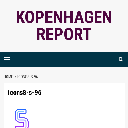
Ga
KOPENHAGEN
naar
de
inhoud
REPORT
Primair
menu
HOME
ICONS8-S-96
icons8-s-96